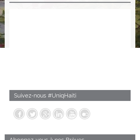
Suivez-nous #UniqHaiti
Abonnez-vous à nos Brèves