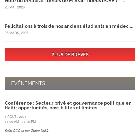
Note du Rectorat : Décès de M Jean Tibéus ROBERT ...
28 MAI, 2026
Félicitations à trois de nos anciens étudiants en médeci...
25 MARS, 2026
PLUS DE BRÈVES
ÉVÉNEMENTS
Conférence : Secteur privé et gouvernance politique en
Haiti : opportunités, possibilités et limites
6 AOÛT , 2026
11:00 AM - 01:15 PM
Salle CCC et sur Zoom UniQ